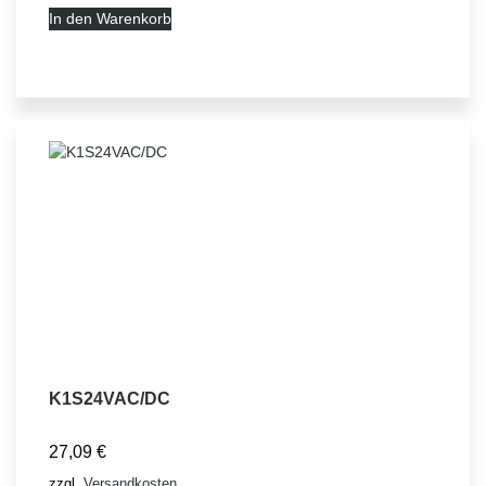
In den Warenkorb
K1S24VAC/DC
27,09
€
zzgl.
Versandkosten