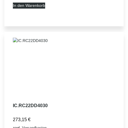
In den Warenkorb
IC.RC22DD4030
273,15
€
zzgl.
Versandkosten