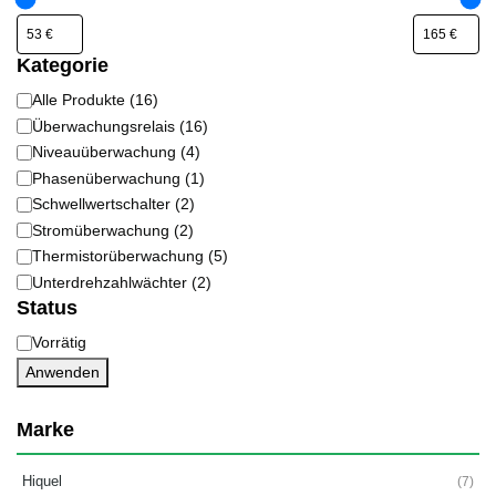
Kategorie
Alle Produkte
(
16
)
Kategorie
Überwachungsrelais
(
16
)
Niveauüberwachung
(
4
)
Phasenüberwachung
(
1
)
Schwellwertschalter
(
2
)
Stromüberwachung
(
2
)
Thermistorüberwachung
(
5
)
Unterdrehzahlwächter
(
2
)
Status
Vorrätig
Status
Anwenden
Marke
Hiquel
(7)