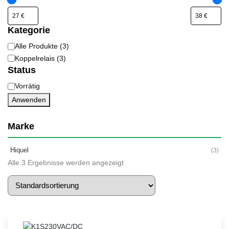
Kategorie
Alle Produkte
(
3
)
Kategorie
Koppelrelais
(
3
)
Status
Vorrätig
Status
Anwenden
Marke
Hiquel
(3)
Alle 3 Ergebnisse werden angezeigt