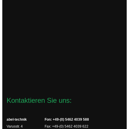
ITM16
63,63
€
zzgl.
Versandkosten
Lieferzeit:
2-4 Werktage
In den Warenkorb
Kontaktieren Sie uns:
abel-technik
Fon: +49-(0) 5462 4039 588
Varusstr. 4
Fax: +49-(0) 5462 4039 622