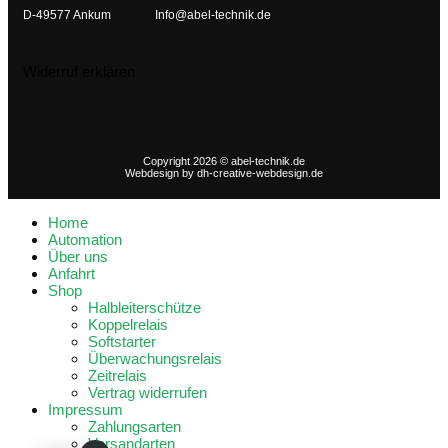
D-49577 Ankum
Info@abel-technik.de
Widerruf erklären
Copyright 2026 © abel-technik.de
Webdesign by
dh-creative-webdesign.de
Home
Automation
Über uns
Anfahrt
Shop
Halbleiterschütze
Koppelrelais
Softstarter
Überwachungsrelais
Zeitrelais
Vertrag widerrufen
Impressum
Zahlungsarten
Versandarten