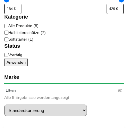
Kategorie
Alle Produkte
(
8
)
Kategorie
Halbleiterschütze
(
7
)
Softstarter
(
1
)
Status
Vorrätig
Status
Anwenden
Marke
Eltwin
(6)
Alle 8 Ergebnisse werden angezeigt