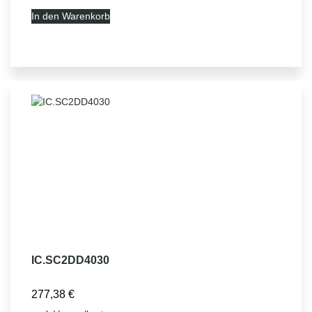
In den Warenkorb
IC.SC2DD4030
277,38
€