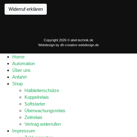
Widerruf erklären
Copyright 2026 © abel-technik.de
Webdesign by
dh-creative-webdesign.de
Home
Automation
Über uns
Anfahrt
Shop
Halbleiterschütze
Koppelrelais
Softstarter
Überwachungsrelais
Zeitrelais
Vertrag widerrufen
Impressum