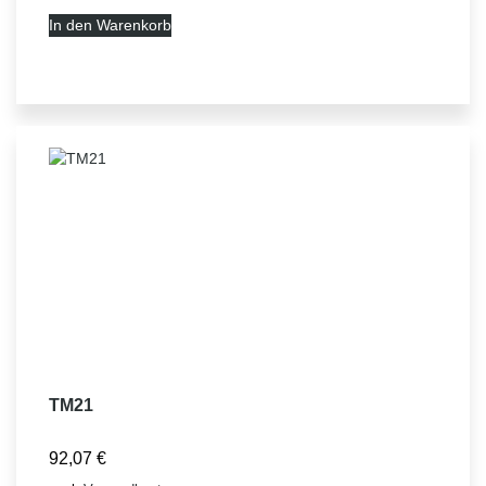
In den Warenkorb
TM21
92,07
€