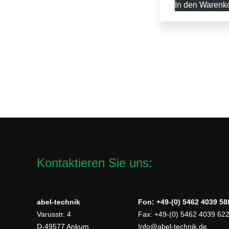
In den Warenk
Kontaktieren Sie uns:
abel-technik
Fon: +49-(0) 5462 4039 58
Varusstr. 4
Fax: +49-(0) 5462 4039 62
D-49577 Ankum
Info@abel-technik.de