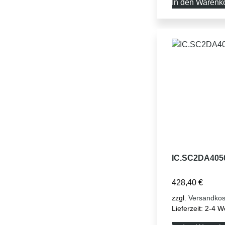
In den Warenk
IC.SC2DA405
428,40
€
zzgl.
Versandkos
Lieferzeit:
2-4 W