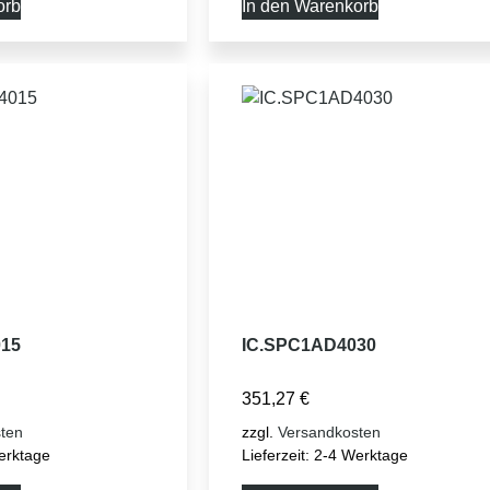
orb
In den Warenkorb
15
IC.SPC1AD4030
351,27
€
ten
zzgl.
Versandkosten
erktage
Lieferzeit:
2-4 Werktage