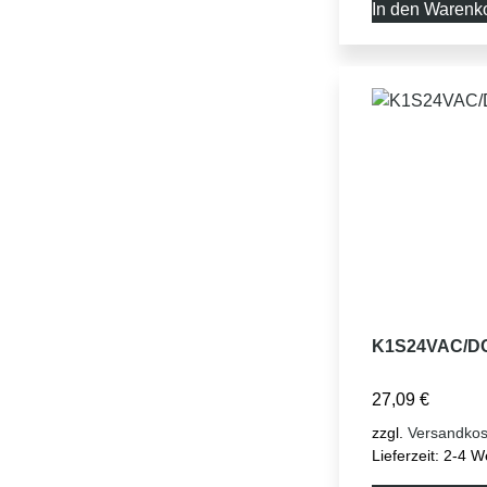
In den Warenk
K1S24VAC/D
27,09
€
zzgl.
Versandkos
Lieferzeit:
2-4 W