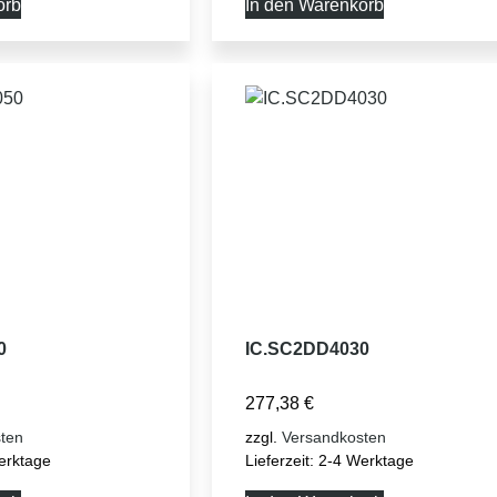
orb
In den Warenkorb
0
IC.SC2DD4030
277,38
€
ten
zzgl.
Versandkosten
erktage
Lieferzeit:
2-4 Werktage