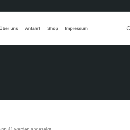
Über uns
Anfahrt
Shop
Impressum
abel-technik e.K.
Shop
 von 41 werden angezeigt