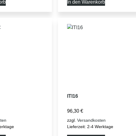
orb
In den Warenkorb
ITI16
96,30
€
ten
zzgl.
Versandkosten
erktage
Lieferzeit:
2-4 Werktage