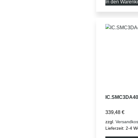
In den Warenk
IC.SMC3DA40
339,48
€
zzgl.
Versandkos
Lieferzeit:
2-4 W