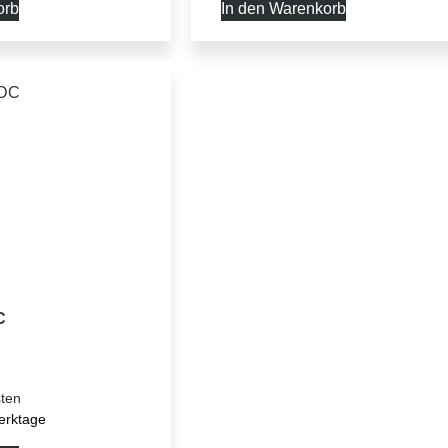
orb
In den Warenkorb
C
ten
erktage