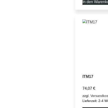
In den Warenk
ITM17
74,07
€
zzgl.
Versandkos
Lieferzeit:
2-4 W