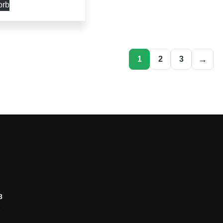
orb
→
1
2
3
8
2