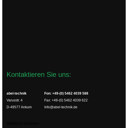
TR72
75,00
€
zzgl.
Versandkosten
Lieferzeit:
2-4 Werktage
In den Warenkorb
Kontaktieren Sie uns:
abel-technik
Fon: +49-(0) 5462 4039 588
Varusstr. 4
Fax: +49-(0) 5462 4039 622
D-49577 Ankum
Info@abel-technik.de
Widerruf erklären