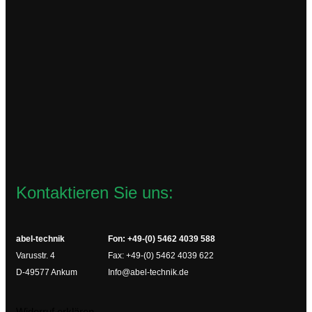
TCP-SF
57,06
€
zzgl.
Versandkosten
Lieferzeit:
2-4 Werktage
In den Warenkorb
Kontaktieren Sie uns:
abel-technik
Fon: +49-(0) 5462 4039 588
Varusstr. 4
Fax: +49-(0) 5462 4039 622
D-49577 Ankum
Info@abel-technik.de
Widerruf erklären