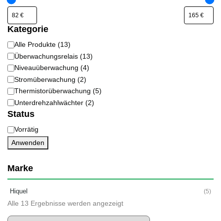
Kategorie
Alle Produkte
(
13
)
Kategorie
Überwachungsrelais
(
13
)
Niveauüberwachung
(
4
)
Stromüberwachung
(
2
)
Thermistorüberwachung
(
5
)
Unterdrehzahlwächter
(
2
)
Status
Vorrätig
Status
Anwenden
Marke
Hiquel
(5)
Alle 13 Ergebnisse werden angezeigt