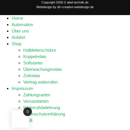
Copyright 2026 © abel-technik.de
Webdesign by
dh-creative-webdesign.de
Home
Automation
Über uns
Anfahrt
Shop
Halbleiterschütze
Koppelrelais
Softstarter
Überwachungsrelais
Zeitrelais
Vertrag widerrufen
Impressum
Zahlungsarten
Versandarten
Widerrufsbelehrung
0
Datenschutzerklärung
AGB