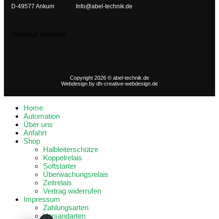
D-49577 Ankum
Info@abel-technik.de
Widerruf erklären
Copyright 2026 © abel-technik.de
Webdesign by
dh-creative-webdesign.de
Home
Automation
Über uns
Anfahrt
Shop
Halbleiterschütze
Koppelrelais
Softstarter
Überwachungsrelais
Zeitrelais
Vertrag widerrufen
Impressum
Zahlungsarten
Versandarten