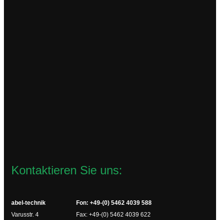
TCL230VAC
93,96
€
zzgl.
Versandkosten
Lieferzeit:
2-4 Werktage
In den Warenkorb
Kontaktieren Sie uns:
abel-technik
Fon: +49-(0) 5462 4039 588
Varusstr. 4
Fax: +49-(0) 5462 4039 622