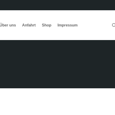
Über uns
Anfahrt
Shop
Impressum
abel-technik e.K.
Stromüberwachung