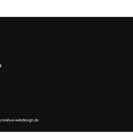
8
2
-creative-webdesign.de