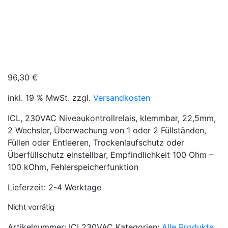
abel-technik e.K.
ICL230VAC
96,30
€
inkl. 19 % MwSt.
zzgl.
Versandkosten
ICL, 230VAC Niveaukontrollrelais, klemmbar, 22,5mm,
2 Wechsler, Überwachung von 1 oder 2 Füllständen,
Füllen oder Entleeren, Trockenlaufschutz oder
Überfüllschutz einstellbar, Empfindlichkeit 100 Ohm –
100 kOhm, Fehlerspeicherfunktion
Lieferzeit:
2-4 Werktage
Nicht vorrätig
Artikelnummer:
ICL230VAC
Kategorien:
Alle Produkte
,