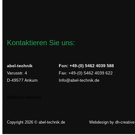
zzgl.
Versandkosten
Lieferzeit:
2-4 Werktage
In den Warenkorb
Kontaktieren Sie uns:
abel-technik
Fon: +49-(0) 5462 4039 588
Varusstr. 4
Fax: +49-(0) 5462 4039 622
D-49577 Ankum
Info@abel-technik.de
Widerruf erklären
Copyright 2026 © abel-technik.de
Webdesign by
dh-creativ