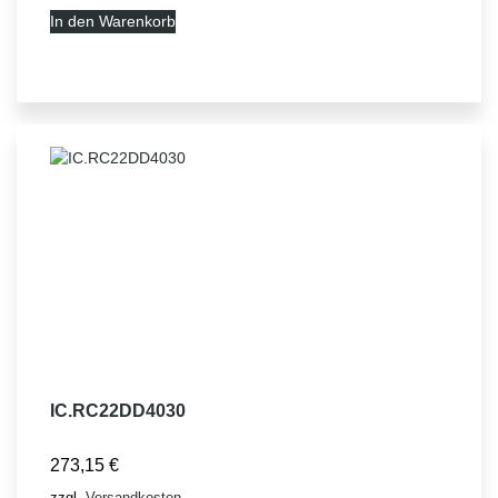
In den Warenkorb
IC.RC22DD4030
273,15
€
zzgl.
Versandkosten