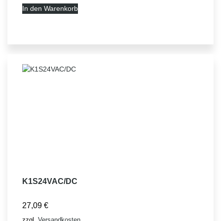
In den Warenkorb
K1S24VAC/DC
27,09
€
zzgl.
Versandkosten