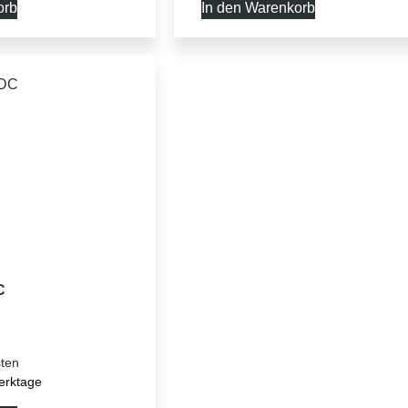
orb
In den Warenkorb
C
ten
erktage