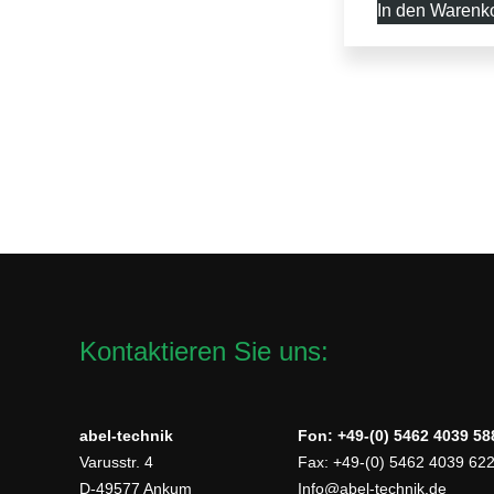
In den Warenk
Kontaktieren Sie uns:
abel-technik
Fon: +49-(0) 5462 4039 58
Varusstr. 4
Fax: +49-(0) 5462 4039 62
D-49577 Ankum
Info@abel-technik.de