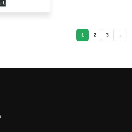
orb
→
1
2
3
8
2