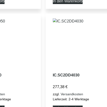
orb
In den Warenkorb
0
IC.SC2DD4030
277,38
€
ten
zzgl.
Versandkosten
erktage
Lieferzeit:
2-4 Werktage