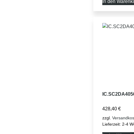
In den Warenk
IC.SC2DA405
428,40
€
zzgl.
Versandkos
Lieferzeit:
2-4 W