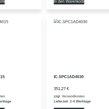
orb
In den Warenkorb
15
IC.SPC1AD4030
351,27
€
ten
zzgl.
Versandkosten
erktage
Lieferzeit:
2-4 Werktage