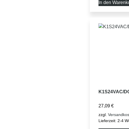
In den Warenk
K1S24VAC/D
27,09
€
zzgl.
Versandkos
Lieferzeit:
2-4 W