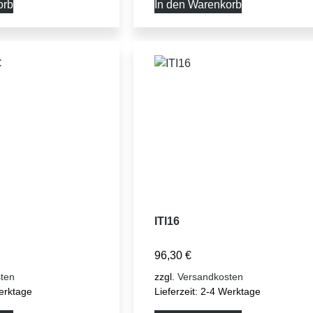
orb
In den Warenkorb
ITI16
96,30
€
ten
zzgl.
Versandkosten
erktage
Lieferzeit:
2-4 Werktage