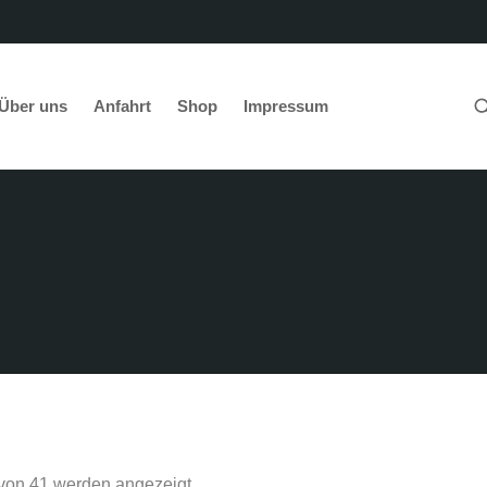
Über uns
Anfahrt
Shop
Impressum
abel-technik e.K.
Shop
 von 41 werden angezeigt