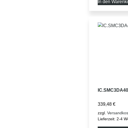
In den Warenk
IC.SMC3DA40
339,48
€
zzgl.
Versandkos
Lieferzeit:
2-4 W