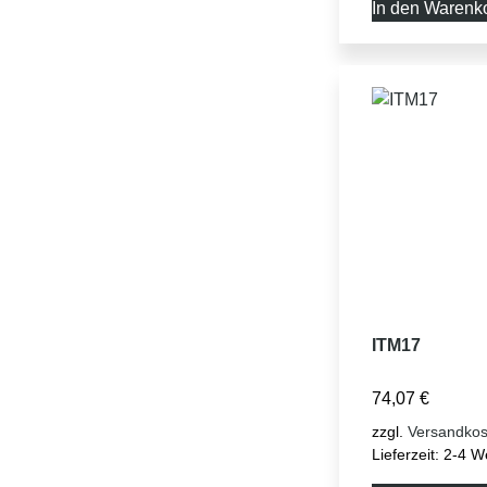
In den Warenk
ITM17
74,07
€
zzgl.
Versandkos
Lieferzeit:
2-4 W