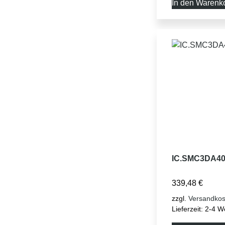
In den Warenk
IC.SMC3DA40
339,48
€
zzgl.
Versandkos
Lieferzeit:
2-4 W