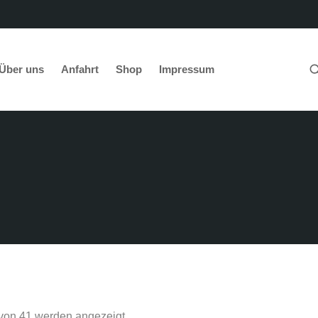
Über uns
Anfahrt
Shop
Impressum
abel-technik e.K.
Shop
 von 41 werden angezeigt