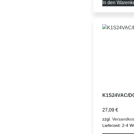
In den Warenk
K1S24VAC/D
27,09
€
zzgl.
Versandkos
Lieferzeit:
2-4 W