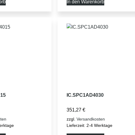
orb
In den Warenkorb
15
IC.SPC1AD4030
351,27
€
ten
zzgl.
Versandkosten
erktage
Lieferzeit:
2-4 Werktage