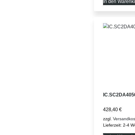
In den Warenk
IC.SC2DA405
428,40
€
zzgl.
Versandkos
Lieferzeit:
2-4 W