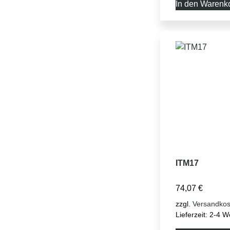
In den Warenk
ITM17
74,07
€
zzgl.
Versandkos
Lieferzeit:
2-4 W