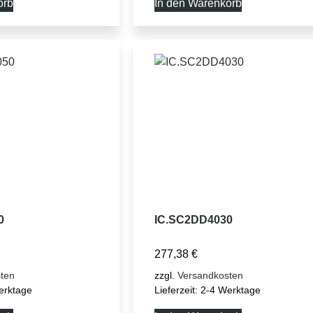
orb
In den Warenkorb
0
IC.SC2DD4030
277,38
€
ten
zzgl.
Versandkosten
erktage
Lieferzeit:
2-4 Werktage