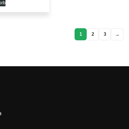
orb
→
1
2
3
8
2