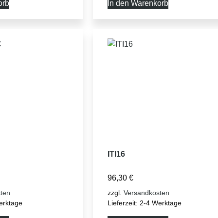
orb
In den Warenkorb
ITI16
96,30
€
ten
zzgl.
Versandkosten
erktage
Lieferzeit:
2-4 Werktage