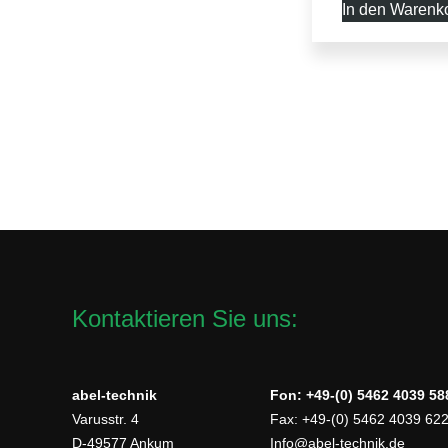
In den Warenk
Kontaktieren Sie uns:
abel-technik
Fon: +49-(0) 5462 4039 58
Varusstr. 4
Fax: +49-(0) 5462 4039 62
D-49577 Ankum
Info@abel-technik.de