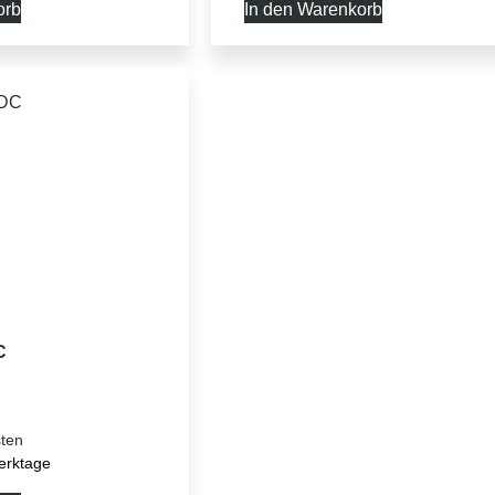
orb
In den Warenkorb
C
ten
erktage