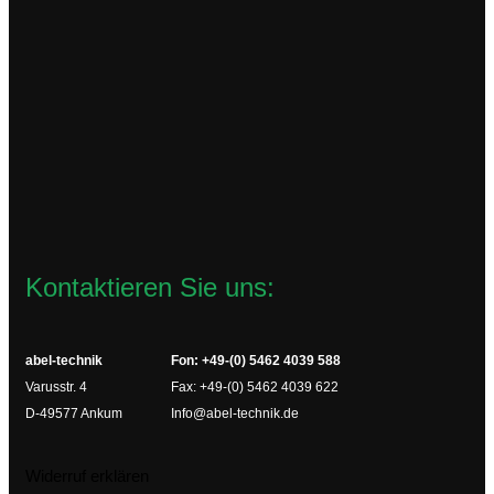
TM20
88,65
€
zzgl.
Versandkosten
Lieferzeit:
2-4 Werktage
In den Warenkorb
Kontaktieren Sie uns:
abel-technik
Fon: +49-(0) 5462 4039 588
Varusstr. 4
Fax: +49-(0) 5462 4039 622
D-49577 Ankum
Info@abel-technik.de
Widerruf erklären