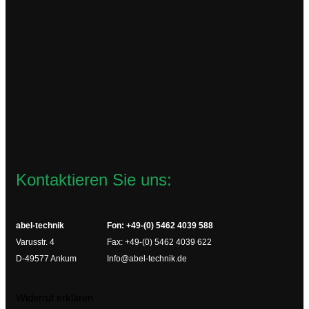
TR42
69,00
€
zzgl.
Versandkosten
Lieferzeit:
2-4 Werktage
In den Warenkorb
Kontaktieren Sie uns:
abel-technik
Fon: +49-(0) 5462 4039 588
Varusstr. 4
Fax: +49-(0) 5462 4039 622
D-49577 Ankum
Info@abel-technik.de
Widerruf erklären