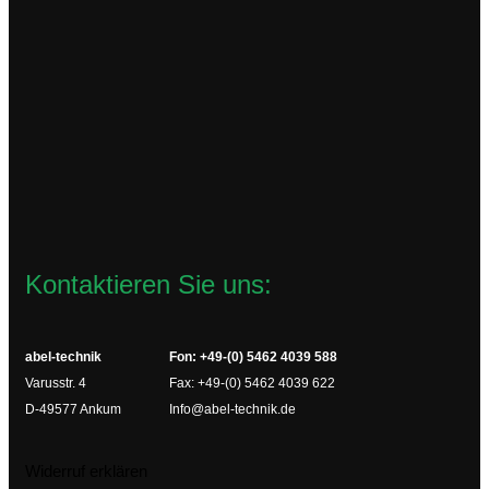
TCL115VAC
90,40
€
zzgl.
Versandkosten
Lieferzeit:
2-4 Werktage
In den Warenkorb
Kontaktieren Sie uns:
abel-technik
Fon: +49-(0) 5462 4039 588
Varusstr. 4
Fax: +49-(0) 5462 4039 622
D-49577 Ankum
Info@abel-technik.de
Widerruf erklären