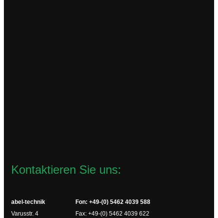
TM16+
59,94
€
zzgl.
Versandkosten
Lieferzeit:
2-4 Werktage
In den Warenkorb
Kontaktieren Sie uns:
abel-technik
Fon: +49-(0) 5462 4039 588
Varusstr. 4
Fax: +49-(0) 5462 4039 622