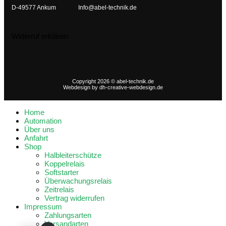
D-49577 Ankum
Info@abel-technik.de
Widerruf erklären
Copyright 2026 © abel-technik.de
Webdesign by
dh-creative-webdesign.de
Home
Automation
Über uns
Anfahrt
Shop
Halbleiterschütze
Koppelrelais
Softstarter
Überwachungsrelais
Zeitrelais
Vertrag widerrufen
Impressum
Zahlungsarten
Versandarten