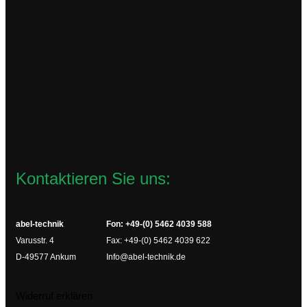
TCL3.230VAC
134,37
€
zzgl.
Versandkosten
Lieferzeit:
2-4 Werktage
In den Warenkorb
Kontaktieren Sie uns:
abel-technik
Fon: +49-(0) 5462 4039 588
Varusstr. 4
Fax: +49-(0) 5462 4039 622
D-49577 Ankum
Info@abel-technik.de
Widerruf erklären