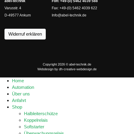
abel-technik
Fon: +49-(0) 5462 4039 588
Varusstr. 4
Fax: +49-(0) 5462 4039 622
D-49577 Ankum
Info@abel-technik.de
Widerruf erklären
Copyright 2026 © abel-technik.de
Webdesign by
dh-creative-webdesign.de
Home
Automation
Über uns
Anfahrt
Shop
Halbleiterschütze
Koppelrelais
Softstarter
Überwachungsrelais