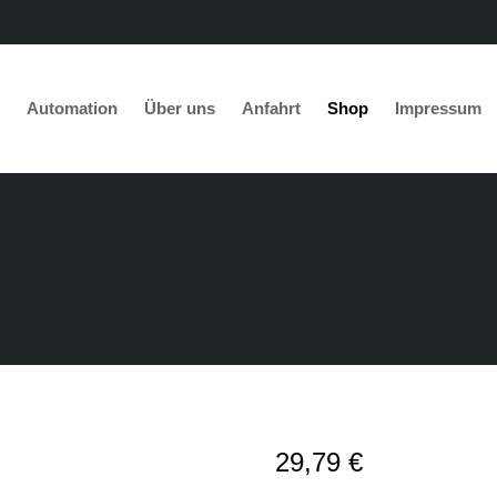
Automation
Über uns
Anfahrt
Shop
Impressum
abel-technik e.K.
Hiquel
K1W24VAC/DC
29,79
€