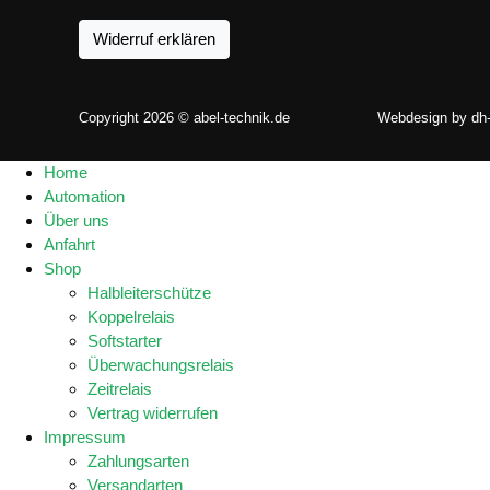
Widerruf erklären
Copyright 2026 © abel-technik.de
Webdesign by
dh
Home
Automation
Über uns
Anfahrt
Shop
Halbleiterschütze
Koppelrelais
Softstarter
Überwachungsrelais
Zeitrelais
Vertrag widerrufen
Impressum
Zahlungsarten
Versandarten