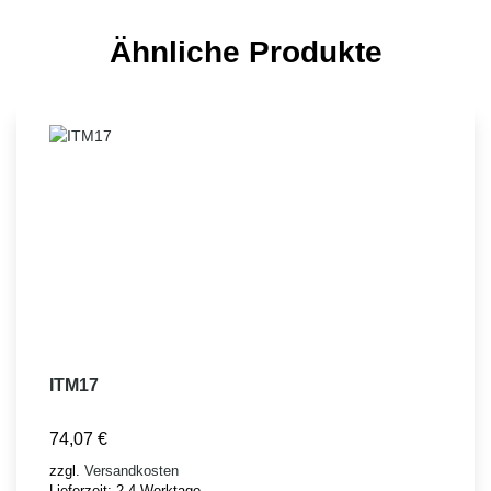
Ähnliche Produkte
ITM17
74,07
€
zzgl.
Versandkosten