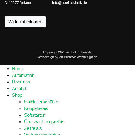
D-49577 Ankum
Info@abel-technik.de
Widerruf erklären
Copyright 2026 © abel-technik.de
Webdesign by
dh-creative-webdesign.de
Home
Automation
Über uns
Anfahrt
Shop
Halbleiterschütze
Koppelrelais
Softstarter
Überwachungsrelais
Zeitrelais
Vertrag widerrufen