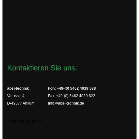
96,30
€
zzgl.
Versandkosten
Lieferzeit:
2-4 Werktage
In den Warenkorb
Kontaktieren Sie uns:
abel-technik
Fon: +49-(0) 5462 4039 588
Varusstr. 4
Fax: +49-(0) 5462 4039 622
D-49577 Ankum
Info@abel-technik.de
Widerruf erklären