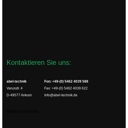
59,94
€
zzgl.
Versandkosten
Lieferzeit:
2-4 Werktage
In den Warenkorb
Kontaktieren Sie uns:
abel-technik
Fon: +49-(0) 5462 4039 588
Varusstr. 4
Fax: +49-(0) 5462 4039 622
D-49577 Ankum
Info@abel-technik.de
Widerruf erklären