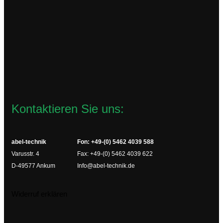
126,36
€
zzgl.
Versandkosten
Lieferzeit:
2-4 Werktage
In den Warenkorb
Kontaktieren Sie uns:
abel-technik
Fon: +49-(0) 5462 4039 588
Varusstr. 4
Fax: +49-(0) 5462 4039 622
D-49577 Ankum
Info@abel-technik.de
Widerruf erklären