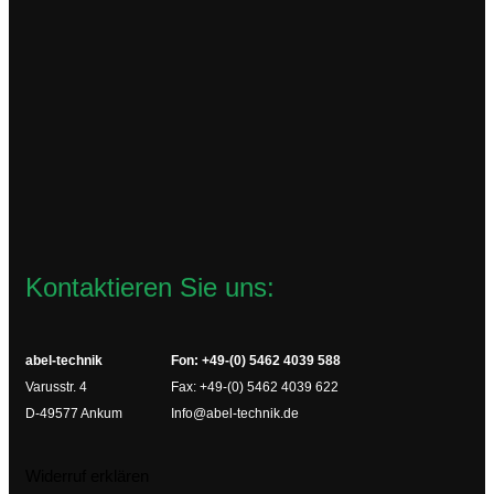
TCL3.24VDC
164,52
€
zzgl.
Versandkosten
Lieferzeit:
2-4 Werktage
In den Warenkorb
Kontaktieren Sie uns:
abel-technik
Fon: +49-(0) 5462 4039 588
Varusstr. 4
Fax: +49-(0) 5462 4039 622
D-49577 Ankum
Info@abel-technik.de
Widerruf erklären