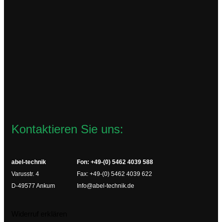
TR72
75,00
€
zzgl.
Versandkosten
Lieferzeit:
2-4 Werktage
In den Warenkorb
Kontaktieren Sie uns:
abel-technik
Fon: +49-(0) 5462 4039 588
Varusstr. 4
Fax: +49-(0) 5462 4039 622
D-49577 Ankum
Info@abel-technik.de
Widerruf erklären