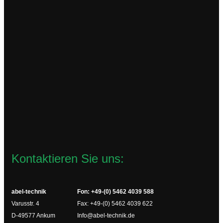
ICC.230VAC
126,36
€
zzgl.
Versandkosten
Lieferzeit:
2-4 Werktage
In den Warenkorb
Kontaktieren Sie uns:
abel-technik
Fon: +49-(0) 5462 4039 588
Varusstr. 4
Fax: +49-(0) 5462 4039 622
D-49577 Ankum
Info@abel-technik.de