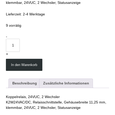
klemmbar, 24VUC, 2 Wechsler, Statusanzeige
Lieferzeit:
2-4 Werktage
9 vorrätig
K2W24VAC/DC
-
quantity
+
In den Warenkorb
Beschreibung
Zusätzliche Informationen
Koppelrelais, 24VUC, 2 Wechsler
K2W24VAC/DC, Relaisschnittstelle, Gehäusebreite 11,25 mm,
klemmbar, 24VUC, 2 Wechsler, Statusanzeige