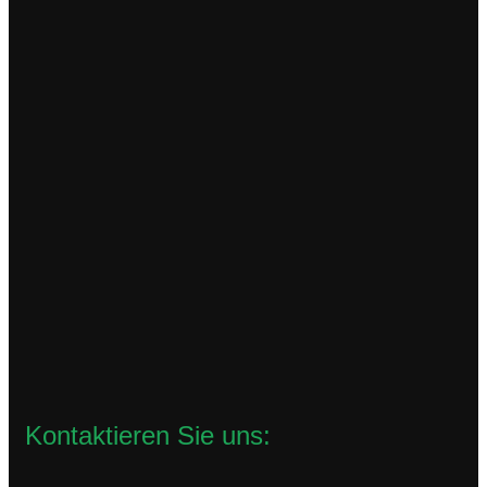
TCL230VAC
93,96
€
zzgl.
Versandkosten
Lieferzeit:
2-4 Werktage
In den Warenkorb
Kontaktieren Sie uns: