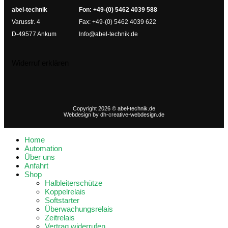
abel-technik
Fon: +49-(0) 5462 4039 588
Varusstr. 4
Fax: +49-(0) 5462 4039 622
D-49577 Ankum
Info@abel-technik.de
Widerruf erklären
Copyright 2026 © abel-technik.de
Webdesign by
dh-creative-webdesign.de
Home
Automation
Über uns
Anfahrt
Shop
Halbleiterschütze
Koppelrelais
Softstarter
Überwachungsrelais
Zeitrelais
Vertrag widerrufen