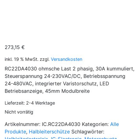
abel-technik e.K.
IC.RC22DA4030
273,15
€
inkl. 19 % MwSt.
zzgl.
Versandkosten
RC22DA4030 ohmsche Last 2 phasig, 30A kummuliert,
Steuerspannung 24-230VAC/DC, Betriebsspannung
24-480VAC, integrierter Varistorschutz, LED
Betriebsanzeige, 45mm Modulbreite
Lieferzeit:
2-4 Werktage
Nicht vorrätig
Artikelnummer:
IC.RC22DA4030
Kategorien:
Alle
Produkte
,
Halbleiterschütze
Schlagwörter: